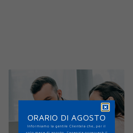
ORARIO DI AGOSTO
Informiamo la gentile Clientela che, per il
solo mese di agosto, l’agenzia osserverà il